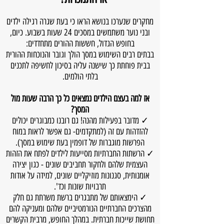
מחקרים שנערכו בנושא הראו כי בעת שגרה רגילה ילדים
ובני נוער משתמשים במסכים 24 שעות בשבוע. כיום,
בחופש הגדול, חששות ההורים מתחדדים:
בבתים רבים השימוש במסך הולך וגובר והנוכחות ההורית
בבית פוחתת כך שישנה עליה בסיכון לחשיפה לתכנים
בלתי הולמים.
אז למה בעצם הילדים נמצאים כל כך הרבה שעות מול
המסך?
✓ מדובר בפעילות מהנה! גם רובנו כמבוגרים יכולים
להזדהות עם זה (למתקדמים- גם אפשר לראות במוח
הפרשות מוגברות של דופמין בעת שימוש במסך).
✓ הרשתות החברתיות מסייעות לילדים לפתח את הזהות
העצמית שלהם ולחקור תחביבים שונים - כגון יצירה
אומנותית, סגנונות מוזיקליים שונים, למידה על אודות
תרבויות שונות וכד'.
✓ הימצאותם של מתבגרים ברשת משרתת גם חלק
מהצרכים החברתיים הנורמטיביים שלהם ומעניקה להם
תחושת שייכות חברתית. במהלך החופש, מרבית הקשרים