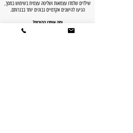
שילדים שלמדו עצמאות ושליטה עצמית בשימוש במסך,
הגיעו להישגים אקדמיים גבוהים יותר בבגרותם.
ומה איתנו ההורים?
במידה ואנו חוששים מכך שהיקף השימוש של ילדינו
במסכים גדול מדי, חשוב גם להתבונן על עצמנו: מהו
המודל שאנו נותנים לילדים? מהו היקף השימוש שלנו
במסכים? כמה אנחנו נמצאים עם הטלפון בזמן שאנחנו
נמצאים בפעילויות עם הילדים שלנו? איזה מסר אנו
מעבירים להם? מחקרים מראים שמשך תשומת הלב
שהעניק הורה לילדו ירד בעשרים השנים האחרונות
משעתיים ביום לרבע שעה ביום בלבד! בהזדמנויות שבהן
נמצאים יחד, מומלץ להניח מדי פעם את הטלפון בצד
ולחזק את הקשרים בין בני המשפחה.
לסיכום
, אין ספק השימוש היום יומי והאינטנסיבי
במסכים הפכו לחלק אינטגרלי מחייהם של ילדנו,
בני הנוער ומבוגרים כאחד וכפי שאנו רואים הטכנולוגיה
נמצאת כאן כדי להישאר ואף להתפתח.
הטכנולוגיה גם מסייעת לנו רבות בעידן הנוכחי