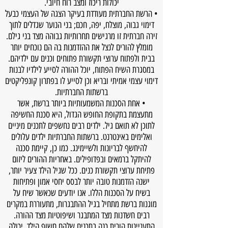
יכולות ריכוז ומצב רוח חיובי.
• הרשת החברתית מעודדת בעיקר הצגה של העצמי כבעל
דימוי גבוה, מוצלח, יפה, חכם; בני הנוער שגדלים לתוך
זירה חברתית זו מרגישים תחרותיות גבוהה מצד בני גילם.
מומלץ להורים לנצל את ההזדמנות בה הם נוכחים יותר
בבית ולפתוח ערוצי תקשורת פתוחים וכנים עם ילדיהם.
במסגרת השיח הפתוח, יוכל ההורה לסייע לילדיו לבנות
דימוי עצמי אמיתי ובריא וכן לסייע לו בפתרון קונפליקטים
ברשתות החברתיות.
• אחת הסכנות המשמעותיות ביותר ברשת, אשר
מתעצמת בתקופת החופש הגדול, היא סכנת החשיפה
לתוכן לא תואם גיל. ילדים רבים נחשפים לתכנים מיניים
ואלימים באינטרנט. ברשתות החברתיות ילדים עלולים
להיחשף לבריונות ולשיימינג. כמו כן, קיימת סכנה
להיתקל ברמאים ובפדופילים. באחריות ההורים ליזום
פתיחת ערוצי תקשורת כנים. ככל שגיל הילד צעיר יותר,
ישנה הזדמנות טובה יותר לבסס יחסי אמון ופתיחות
בשיח על הסכנות הללו. אנו יודעים שכאשר שיח על
מוגנות ברשת מתחיל בגיל ההתבגרות, מתעוררת במקרים
רבים חשדנות מצד המתבגר ושיפוטיות מצד ההורה.
התעניינות הורית כנה בתכנים שלהם חשוף הילד, יכולה