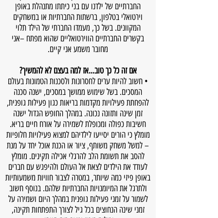
החברתיים של ילדנו עם בני כיתתו מתנהלת באופן
וירטואלי בטלפון, ברשתות החברתיות או במשחקים
המקוונים. בשל כך, מעמדו החברתי של הילד תלוי
בקשרים החברתיים הווירטואליים שהוא מפתח –אני
מחובר משמע אני קיים.
אם זה כל כך טוב...אז למה בעצם לא להמשיך?
• חשוב להיות ערים לחסרונות ולסכנות הטמונות בעולם
המסכים. בשל שימוש ממושך במסכים, ישנה סכנה
להפחתת פעילויות מקדמות בריאות כגון פעילות גופנית,
זמן שינה ותזונה נכונה. במהלך החופש הגדול ישנה
חשיבות כפולה ומכופלת לשמירה על אורח חיים בריא.
מומלץ כי הורים יסייעו לילדיהם למצוא פעילויות חלופיות
– למשל משחק משותף, ציור או הכנת אוכל יחד על מנת
להסב את תשומת הלב להרגלי אכילה תקינים. מומלץ
לעודד את הילדים לצאת אל העולם ולהיפגש עם חברים
באופן פיזי כמה שיותר, במטרה לצבור חוויות משמעותיות
ולתרגל את המיומנויות החברתיות שלהם. בנוסף חשוב
לשמור על זמני פעילות גופנית במהלך היום ושמירה על
זמני שינה הנחוצים בכל גיל לצורך התפתחות תקינה,