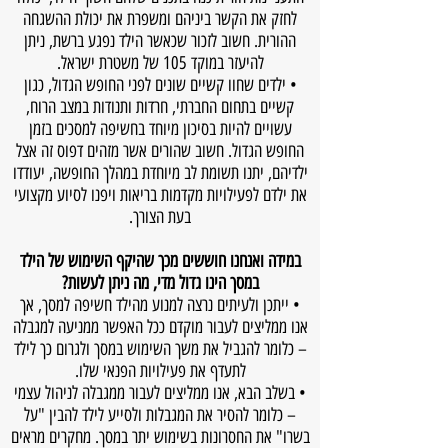
לחזק את הקשר ביניהם ומשפרת את יכולת ההשגחה
ההורית. חשוב לזכור שכאשר הילד נפגע ברשת, ניתן
להיעזר במוקד 105 של משטרת ישראל.
• ילדים שחוו קשיים שונים לפני החופש הגדול, כגון
קשיים בתחום החברתי, חרדות ותנודות במצב הרוח,
עשויים להיות בסיכון מיוחד בחשיפה למסכים בזמן
החופש הגדול. חשוב שהורים אשר מזהים דפוס זה אצל
ילדיהם, יתנו תשומת לב מיוחדת במהלך החופשה, יעודדו
את ילדם לפעילויות מקדמות בריאות ויפנו לסיוע מקצועי
בעת הצורך.
במידה ואנחנו חוששים מכך שהיקף השימוש של הילד
במסך הינו גדול מדי, מה ניתן לעשות?
• ייתכן ולעיתים נרצה למנוע מהילד חשיפה למסך, אך
אנו ממליצים לעבור מוקדם ככל האפשר ממניעה למגבלה
– כלומר להגביל את משך השימוש במסך ולגרום כך לילד
לתעדף את פעילויות הפנאי שלו.
• בשלב הבא, אנו ממליצים לעבור ממגבלה לניהול עצמי
– כלומר להסיר את המגבלות ולסייע לילד להבין "על
בשרו" את החסרונות בשימוש יתר במסך. מחקרים מראים